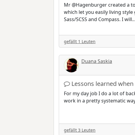
Mr @Hagenburger created a tool
which let you easily living sty
Sass/SCSS and Compass. I will
..
gefällt 1 Leuten
Duana Saskia
Lessons learned when 
For my day job I do a lot of ba
work in a pretty systematic wa
gefällt 3 Leuten