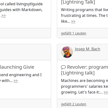
[Lightning Talk]
 called livingsytlguide
le guides with Markdown,
Writing programs that liv
.
>>
frustrating at times. The 
like
...
>>
gefällt 1 Leuten
Josep M. Bach
launching Givie
Revolver: progra
[Lightning talk]
ckend engineering and I
y with
...
>>
Machines are becoming 
programmers' salaries kee
growing. Let's face it:
...
>>
gefällt 2 Leuten