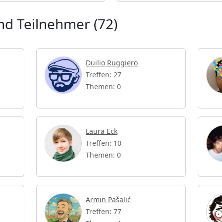
d Teilnehmer (72)
Duilio Ruggiero
Treffen: 27
Themen: 0
Laura Eck
Treffen: 10
Themen: 0
Armin Pašalić
Treffen: 77