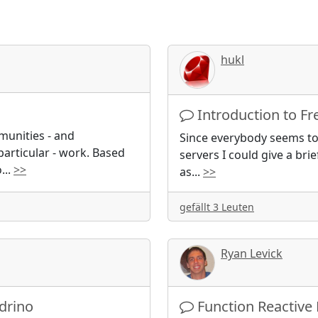
hukl
Introduction to F
munities - and
Since everybody seems to
rticular - work. Based
servers I could give a bri
o
...
>>
as
...
>>
gefällt 3 Leuten
Ryan Levick
adrino
Function Reactive