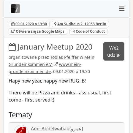
09.01.2020 o 19:30
Am Sudhaus 2, 12053 Berlin
Otwiera się za Google Maps
Code of Conduct
January Meetup 2020
Weź
udział
organizowane przez
Tobias Pfeiffer
w
Mein
Grundeinkommen e.V.
www.mein-
grundeinkommen.de
, 09.01.2020 o 19:30
Hapy new year, happy new RUG::B!
There will be Pizza and drinks - ass usual, first
come - first served :)
Tematy
Amr Abdelwahab(عمرو)