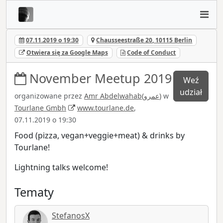
07.11.2019 o 19:30
Chausseestraße 20, 10115 Berlin
Otwiera się za Google Maps
Code of Conduct
November Meetup 2019
Weź
udział
organizowane przez
Amr Abdelwahab(عمرو)
w
Tourlane Gmbh
www.tourlane.de
,
07.11.2019 o 19:30
Food (pizza, vegan+veggie+meat) & drinks by
Tourlane!
Lightning talks welcome!
Tematy
StefanosX