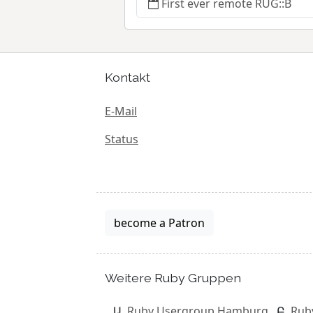
First ever remote RUG::B
Kontakt
E-Mail
Status
become a Patron
Weitere Ruby Gruppen
Ruby Usergroup Hamburg
Rub