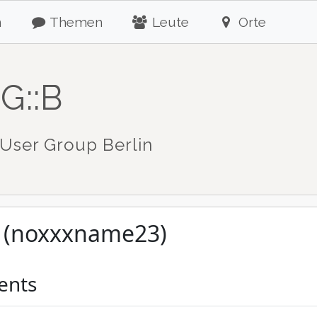
n
Themen
Leute
Orte
G::B
User Group Berlin
 (noxxxname23)
ents