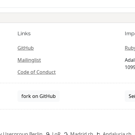
Links
Imp
GitHub
Ruby
Mailinglist
Adal
1099
Code of Conduct
fork on GitHub
Se
y Usergroup Berlin
LoR
Madrid.rb
Andalucia.rb