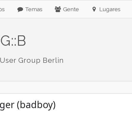
os
Temas
Gente
Lugares
G::B
User Group Berlin
iger (badboy)