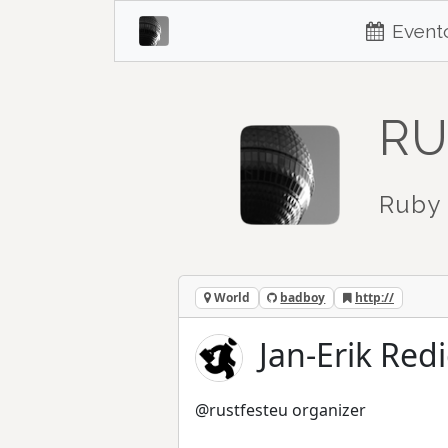
Event
RU
Ruby 
World
badboy
http://
Jan-Erik Red
@rustfesteu organizer