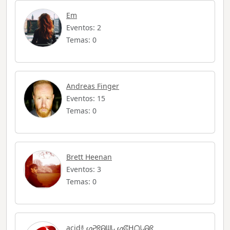
Em
Eventos: 2
Temas: 0
Andreas Finger
Eventos: 15
Temas: 0
Brett Heenan
Eventos: 3
Temas: 0
acid࿈ ᔕᕈᖇᕱᗯᘂ ᔕᕳᕼᗝᘂᕱᖇ