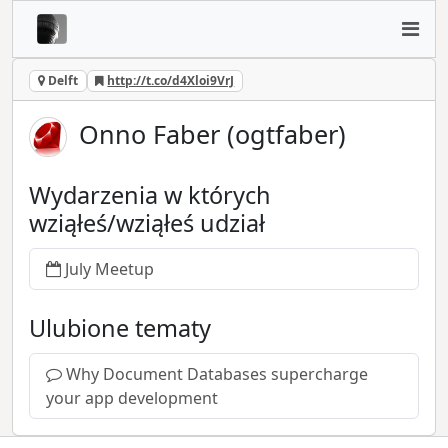
Delft
http://t.co/d4Xloi9VrJ
Onno Faber (ogtfaber)
Wydarzenia w których
wziąłeś/wziąłeś udział
July Meetup
Ulubione tematy
Why Document Databases supercharge
your app development