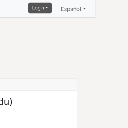
Login
Español
du)