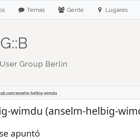
os
Temas
Gente
Lugares
G::B
User Group Berlin
thub.com/anselm-helbig-wimdu
ig-wimdu (anselm-helbig-wim
 se apuntó