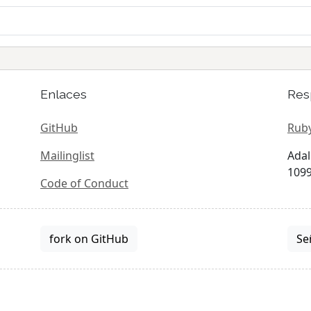
Enlaces
Res
GitHub
Ruby
Mailinglist
Adal
1099
Code of Conduct
fork on GitHub
Se