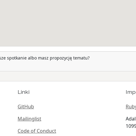
ższe spotkanie albo masz propozycję tematu?
Linki
Imp
GitHub
Ruby
Mailinglist
Adal
1099
Code of Conduct