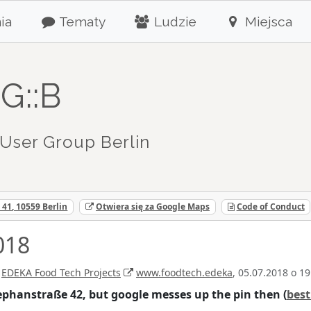
ia
Tematy
Ludzie
Miejsca
G::B
User Group Berlin
41, 10559 Berlin
Otwiera się za Google Maps
Code of Conduct
018
w
EDEKA Food Tech Projects
www.foodtech.edeka
, 05.07.2018 o 19
tephanstraße 42, but google messes up the pin then (
best