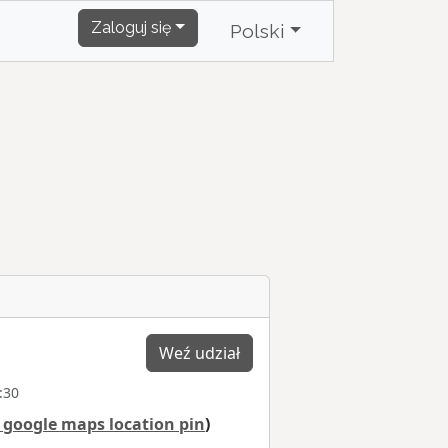
Zaloguj się
Polski
Weź udział
:30
 google maps location pin
)