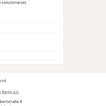
 solucionarse).
rint
 Berlin e.V.
bertstraße 8