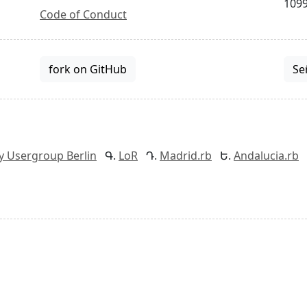
1099
Code of Conduct
fork on GitHub
Se
y Usergroup Berlin
LoR
Madrid.rb
Andalucia.rb