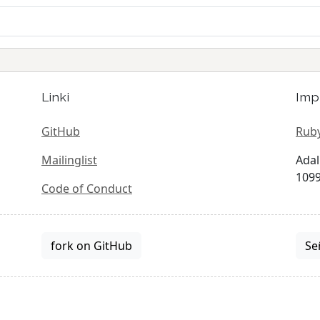
Linki
Imp
GitHub
Ruby
Mailinglist
Adal
1099
Code of Conduct
fork on GitHub
Se