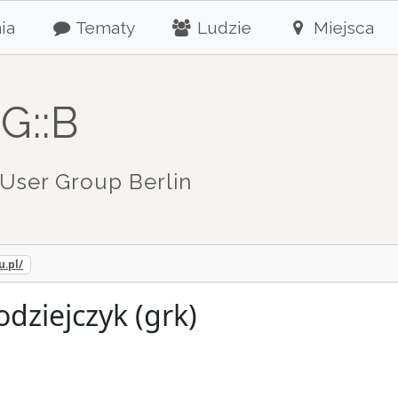
ia
Tematy
Ludzie
Miejsca
G::B
User Group Berlin
u.pl/
odziejczyk (grk)