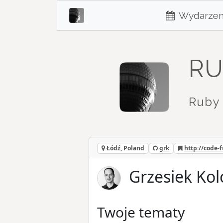
Wydarzen
RU
Ruby 
Łódź, Poland
grk
http://code-f
Grzesiek Kol
Twoje tematy