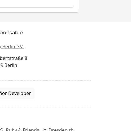
ponsable
 Berlin e.V.
bertstraße 8
9 Berlin
ñor Developer
Ruby & Friends
Dresden.rb