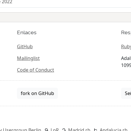
e 2022
Enlaces
Res
GitHub
Ruby
Mailinglist
Adal
1099
Code of Conduct
fork on GitHub
Se
y Usergroup Berlin
LoR
Madrid.rb
Andalucia.rb