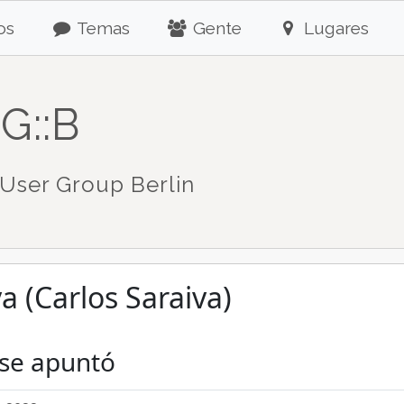
os
Temas
Gente
Lugares
G::B
User Group Berlin
a (Carlos Saraiva)
 se apuntó