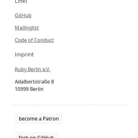
Linki
GitHub
Mailinglist
Code of Conduct
Imprint
Ruby Berlin e.V.
Adalbertstraße 8
10999 Berlin
become a Patron
fork on GitHub