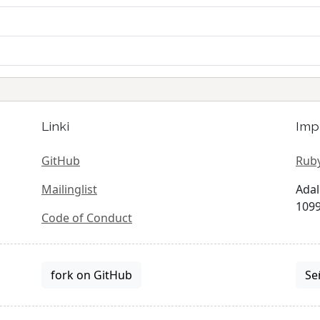
Linki
Imp
GitHub
Ruby
Mailinglist
Adal
1099
Code of Conduct
fork on GitHub
Se