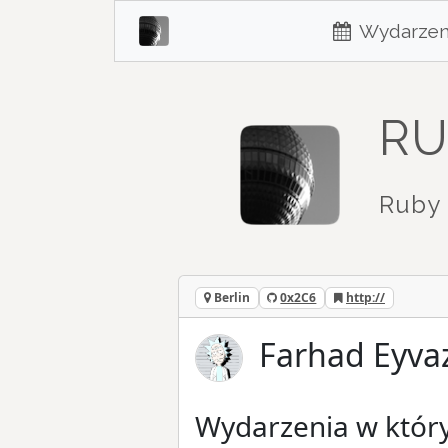
Wydarzen
RU
Ruby 
Berlin
0x2C6
http://
Farhad Eyvaz
Wydarzenia w który